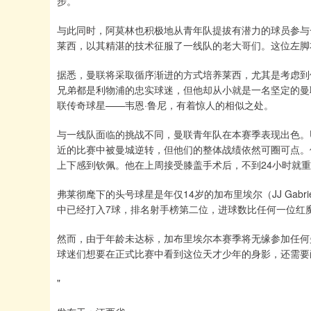
步。
与此同时，阿莫林也积极地从青年队提拔有潜力的球员参与一
莱西，以其精湛的技术征服了一线队的老大哥们。这位左脚
据悉，曼联将采取循序渐进的方式培养莱西，尤其是考虑到
兄弟都是利物浦的忠实球迷，但他却从小就是一名坚定的曼
联传奇球星——韦恩·鲁尼，有着惊人的相似之处。
与一线队面临的挑战不同，曼联青年队在本赛季表现出色。U
近的比赛中被曼城逆转，但他们的整体战绩依然可圈可点。
上下感到钦佩。他在上周接受膝盖手术后，不到24小时就
弗莱彻麾下的头号球星是年仅14岁的加布里埃尔（JJ Gab
中已经打入7球，排名射手榜第二位，进球数比任何一位红
然而，由于年龄未达标，加布里埃尔本赛季将无缘参加任何
球迷们想要在正式比赛中看到这位天才少年的身影，还需要
"