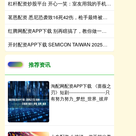
杠杆配资炒股平台 开心一笑：室友用我的手机给班花疯狂示爱，可没想到刚拨通……
茗恩配资 悉尼恐袭致16死42伤，枪手最终被路人徒手制服
红腾网配资APP下载 别再瞎搞了，教你做一道真正的盬子鸡
开封配资APP下载 SEMICON TAIWAN 2025回顾 | 感谢广大朋友的莅临，卓兴半导体期待与您明年再会！
推荐资讯
淘配网配资APP下载 《蔷薇之
刃》短剧------------------------只
有努力努力_梦想_世界_彼岸