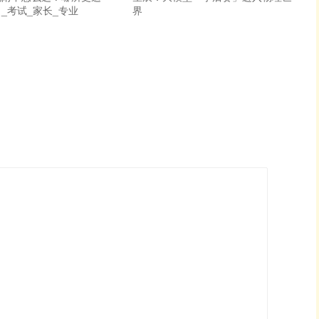
_考试_家长_专业
界