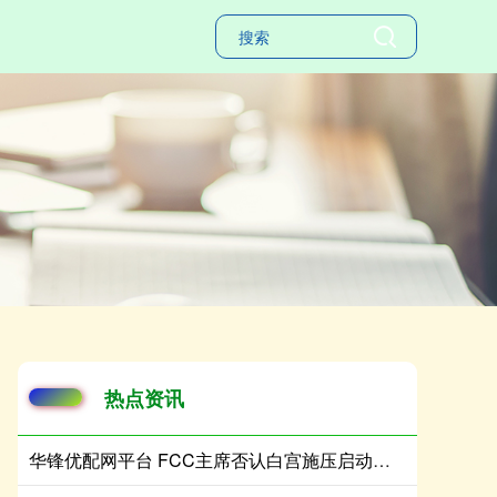
热点资讯
华锋优配网平台 FCC主席否认白宫施压启动迪士尼调查