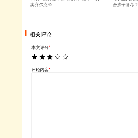
卖齐尔克泽
合孩子备考？
相关评论
本文评分
*
评论内容
*