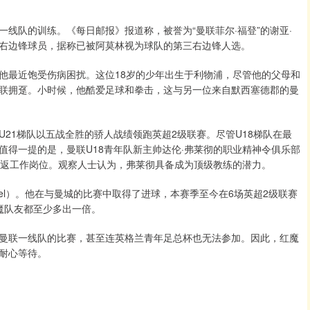
线队的训练。《每日邮报》报道称，被誉为“曼联菲尔·福登”的谢亚·
右边锋球员，据称已被阿莫林视为球队的第三右边锋人选。
他最近饱受伤病困扰。这位18岁的少年出生于利物浦，尽管他的父母和
联拥趸。小时候，他酷爱足球和拳击，这与另一位来自默西塞德郡的曼
21梯队以五战全胜的骄人战绩领跑英超2级联赛。尽管U18梯队在最
值得一提的是，曼联U18青年队新主帅达伦·弗莱彻的职业精神令俱乐部
重返工作岗位。观察人士认为，弗莱彻具备成为顶级教练的潜力。
riel）。他在与曼城的比赛中取得了进球，本赛季至今在6场英超2级联赛
魔队友都至少多出一倍。
曼联一线队的比赛，甚至连英格兰青年足总杯也无法参加。因此，红魔
耐心等待。