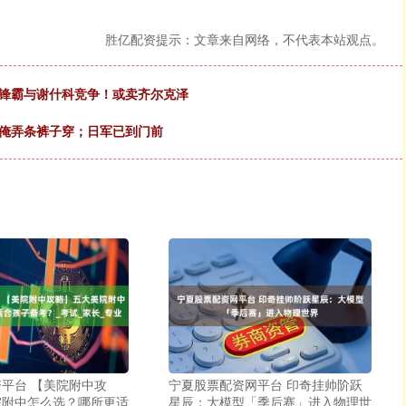
胜亿配资提示：文章来自网络，不代表本站观点。
签锋霸与谢什科竞争！或卖齐尔克泽
给俺弄条裤子穿；日军已到门前
平台 【美院附中攻
宁夏股票配资网平台 印奇挂帅阶跃
院附中怎么选？哪所更适
星辰：大模型「季后赛」进入物理世