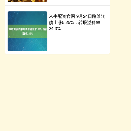
米牛配资官网 9月24日路维转
债上涨5.25%，转股溢价率
24.3%