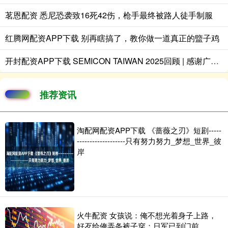
茗恩配资 悉尼恐袭致16死42伤，枪手最终被路人徒手制服
红腾网配资APP下载 别再瞎搞了，教你做一道真正的盬子鸡
开封配资APP下载 SEMICON TAIWAN 2025回顾 | 感谢广大朋友的莅临，卓兴半导体期待与您明年再会！
推荐资讯
淘配网配资APP下载 《蔷薇之刃》短剧-----
-------------------只有努力努力_梦想_世界_彼
岸
火牛配资 女孩说：俺不想光着身子上路，
好歹给俺弄条裤子穿；日军已到门前