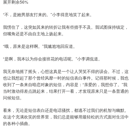
展开剩余56%
“不，是她男朋友打来的。”小李得意地笑了起来。
我愣住了，这突如其来的转折让我有些措手不及。我试图保持镇定，
但嘴角还是不由自主地上扬起来。
“哦，原来是这样啊。”我尴尬地回应道。
“是啊，我本以为你会接班花的电话呢。”小李调侃道。
我无奈地摇了摇头，心想这真是一个让人哭笑不得的误会。不过，这
也让我想起了那个曾经风靡一时的短信表白事件。记得那时候，我也
收到了一条来自暗恋对象的短信，内容是：“亲爱的，我想你了。”我
当时激动得差点跳起来，结果打开一看，才发现原来只是一条普通的
问候短信。
看来，无论是短信表白还是电话骚扰，都逃不过我们的机智与幽默。
在这个充满欢笑的世界里，我们总是能够用最轻松的方式面对生活中
的各种小插曲。