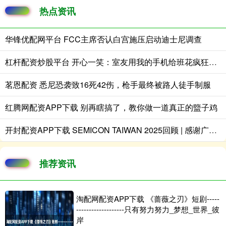
热点资讯
华锋优配网平台 FCC主席否认白宫施压启动迪士尼调查
杠杆配资炒股平台 开心一笑：室友用我的手机给班花疯狂示爱，可没想到刚拨通……
茗恩配资 悉尼恐袭致16死42伤，枪手最终被路人徒手制服
红腾网配资APP下载 别再瞎搞了，教你做一道真正的盬子鸡
开封配资APP下载 SEMICON TAIWAN 2025回顾 | 感谢广大朋友的莅临，卓兴半导体期待与您明年再会！
推荐资讯
淘配网配资APP下载 《蔷薇之刃》短剧-----
-------------------只有努力努力_梦想_世界_彼
岸