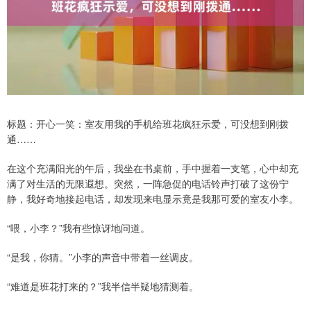
标题：开心一笑：室友用我的手机给班花疯狂示爱，可没想到刚拨
通……
在这个充满阳光的午后，我坐在书桌前，手中握着一支笔，心中却充
满了对生活的无限遐想。突然，一阵急促的电话铃声打破了这份宁
静，我好奇地接起电话，却发现来电显示竟是我那可爱的室友小李。
“喂，小李？”我有些惊讶地问道。
“是我，你猜。”小李的声音中带着一丝调皮。
“难道是班花打来的？”我半信半疑地猜测着。