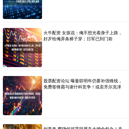
火牛配资 女孩说：俺不想光着身子上路，
好歹给俺弄条裤子穿；日军已到门前
股票配资论坛 曝曼联明年仍要补强锋线，
免费签锋霸与谢什科竞争！或卖齐尔克泽
创赢盘 窦骁何超莲巴厘岛大婚全包办！袁