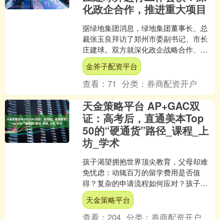
化政企合作，推进重大项目
据绿地集团消息，绿地集团董事长、总
裁张玉良拜访了郑州市委副书记、市长
庄建球。双方就深化政企战略合作、推
进重大项目攻坚突破、推动数字科技应
金斧子配资平台
用合作等事宜，进行了深入....
查看：
71
分类：
券商配资开户
天金策略平台 AP+GAC双
证：高考后，直通美本Top
50的“硬通货”路径_课程_上
坊_学术
孩子渴望拥抱世界顶尖教育，父母却难
免忧虑：动辄百万的留学费用是否值
得？复杂的申请流程如何应对？孩子能
否适应海外截然不同的学习模式？这些
天金策略平台
沉甸甸的顾虑，让许多优秀的....
查看：
204
分类：
券商配资开户