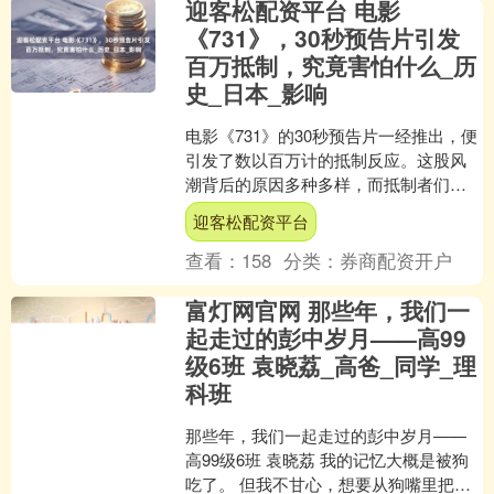
迎客松配资平台 电影
《731》，30秒预告片引发
百万抵制，究竟害怕什么_历
史_日本_影响
电影《731》的30秒预告片一经推出，便
引发了数以百万计的抵制反应。这股风
潮背后的原因多种多样，而抵制者们心
中所惧怕的各不相同，具体分析如下：
迎客松配资平台
首先，部分家长以....
查看：
158
分类：
券商配资开户
富灯网官网 那些年，我们一
起走过的彭中岁月——高99
级6班 袁晓荔_高爸_同学_理
科班
那些年，我们一起走过的彭中岁月——
高99级6班 袁晓荔 我的记忆大概是被狗
吃了。 但我不甘心，想要从狗嘴里把它