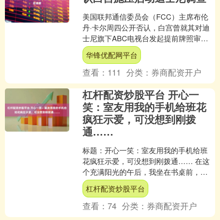
美国联邦通信委员会（FCC）主席布伦
丹·卡尔周四公开否认，白宫曾就其对迪
士尼旗下ABC电视台发起提前牌照审查
一事施加任何压力。他强调，此举源于
华锋优配网平台
该机构已进行一年多....
查看：
111
分类：
券商配资开户
杠杆配资炒股平台 开心一
笑：室友用我的手机给班花
疯狂示爱，可没想到刚拨
通……
标题：开心一笑：室友用我的手机给班
花疯狂示爱，可没想到刚拨通…… 在这
个充满阳光的午后，我坐在书桌前，手
中握着一支笔，心中却充满了对生活的
杠杆配资炒股平台
无限遐想。突然，一阵急....
查看：
74
分类：
券商配资开户