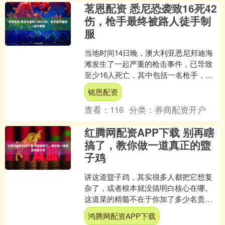
茗恩配资 悉尼恐袭致16死42
伤，枪手最终被路人徒手制
服
当地时间14日晚，澳大利亚悉尼邦迪海
滩发生了一起严重的枪击事件，已导致
至少16人死亡，其中包括一名枪手，另
外42人受伤，其中包括2名警员。澳大利
铭恩配资
亚警方已将该事件....
查看：
116
分类：
券商配资开户
红腾网配资APP下载 别再瞎
搞了，教你做一道真正的盬
子鸡
讲这道盬子鸡，其实很多人都把它想复
杂了，或者根本就没搞明白核心在哪。
这道菜的精髓不在于你加了多少名贵的
山珍海味，恰恰相反，它吃的就是一个
鸿腾网配资APP下载
鸡本身的原味，一种被完完....