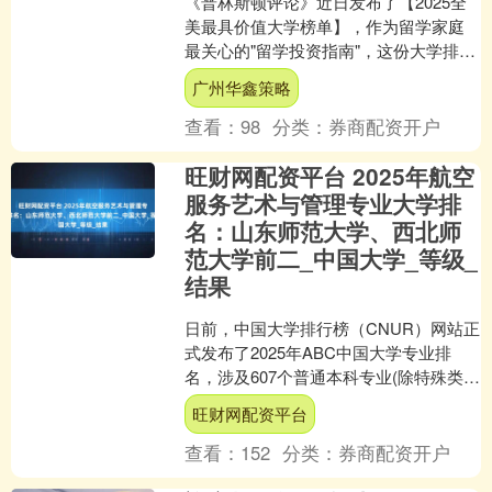
《普林斯顿评论》近日发布了【2025全
美最具价值大学榜单】，作为留学家庭
最关心的"留学投资指南"，这份大学排名
榜单不仅看名气还看"钱"景，从投资回报
广州华鑫策略
率（ROI）....
查看：
98
分类：
券商配资开户
旺财网配资平台 2025年航空
服务艺术与管理专业大学排
名：山东师范大学、西北师
范大学前二_中国大学_等级_
结果
日前，中国大学排行榜（CNUR）网站正
式发布了2025年ABC中国大学专业排
名，涉及607个普通本科专业(除特殊类
别、开设院校少于4个的专业外均覆盖)，
旺财网配资平台
评级结果....
查看：
152
分类：
券商配资开户