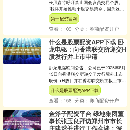
长贝森特呼吁禁止国会议员交易个股。
“我将开始推动个股交易禁令，因为这事
关众议院和参议院的信誉。”....
第一配资官网
查看：
109
分类：
券商配资开户
什么是股票配资APP下载 卧
龙电驱：向香港联交所递交H
股发行并上市申请
卧龙电驱晚间公告，公司已于2025年8月
13日向香港联交所递交了发行境外上市
股份（H股）并在香港联交所主板上市的
申请，并于同日在香港联交所网站刊登
什么是股票配资APP下载
了本次发行并上....
查看：
156
分类：
券商配资开户
金斧子配资平台 绿地集团董
事长张玉良拜访郑州市市长
庄建球并进行工作会谈：深