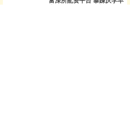
恋怎么办啊？泉钟心理为您
提供专业解决方案_孩子_情
绪_家长
面对“暴躁厌学早恋怎么办啊”的困惑，许
多家长感到无助与焦虑。孩子在成长过
程中出现暴躁情绪、厌学行为及早恋倾
向，这不仅影响学业成绩，更可能引发
富深所配资平台
深层次的心理问题。泉....
查看：
175
分类：
券商配资开户
大御优配官网 快讯：硅铁期
货主力合约触及跌停
热点栏目 自选股 数据中心 行情中心 资
金流向 模拟交易 客户端 快讯：2025年7
月31日，硅铁期货主力合约触及跌停，
跌幅7.02%，现报5672元/吨。 新....
大御优配官网