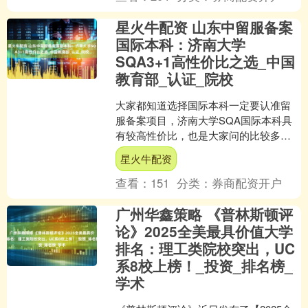
星火牛配资 山东中留服备案
国际本科：济南大学
SQA3+1高性价比之选_中国
教育部_认证_院校
大家都知道选择国际本科一定要认准留
服备案项目，济南大学SQA国际本科具
有较高性价比，也是大家问的比较多的
项目，体现在以下方面： 学制模式性价
星火牛配资
比高：采用“SQA ....
查看：
151
分类：
券商配资开户
广州华鑫策略 《普林斯顿评
论》2025全美最具价值大学
排名：理工类院校突出，UC
系8校上榜！_投资_排名榜_
学术