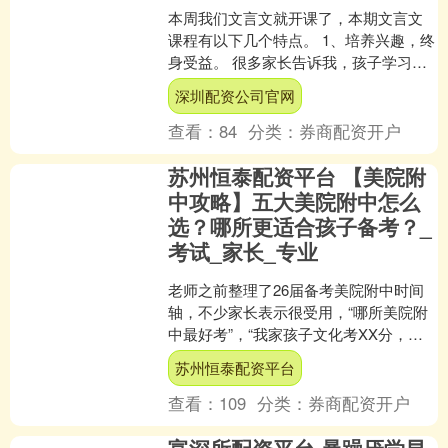
本周我们文言文就开课了，本期文言文
课程有以下几个特点。 1、培养兴趣，终
身受益。 很多家长告诉我，孩子学习文
言文没有兴趣，一看文言文就犯困，更
深圳配资公司官网
别提让他背诵和完成....
查看：
84
分类：
券商配资开户
苏州恒泰配资平台 【美院附
中攻略】五大美院附中怎么
选？哪所更适合孩子备考？_
考试_家长_专业
老师之前整理了26届备考美院附中时间
轴，不少家长表示很受用，“哪所美院附
中最好考”，“我家孩子文化考XX分，能
考吗”，“我们家孩子考哪所附中未来好上
苏州恒泰配资平台
本科”成了不....
查看：
109
分类：
券商配资开户
富深所配资平台 暴躁厌学早