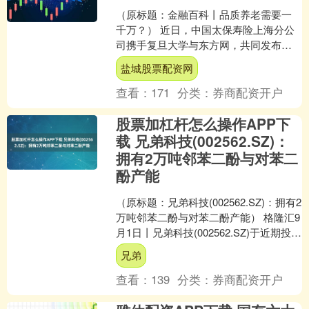
（原标题：金融百科丨品质养老需要一
千万？） 近日，中国太保寿险上海分公
司携手复旦大学与东方网，共同发布
《财富新贵的保险指南——如何应对人
盐城股票配资网
生三件大事》，该白皮书一....
查看：
171
分类：
券商配资开户
股票加杠杆怎么操作APP下
载 兄弟科技(002562.SZ)：
拥有2万吨邻苯二酚与对苯二
酚产能
（原标题：兄弟科技(002562.SZ)：拥有2
万吨邻苯二酚与对苯二酚产能） 格隆汇9
月1日丨兄弟科技(002562.SZ)于近期投资
者关系活动表示，公司拥有2....
兄弟
查看：
139
分类：
券商配资开户