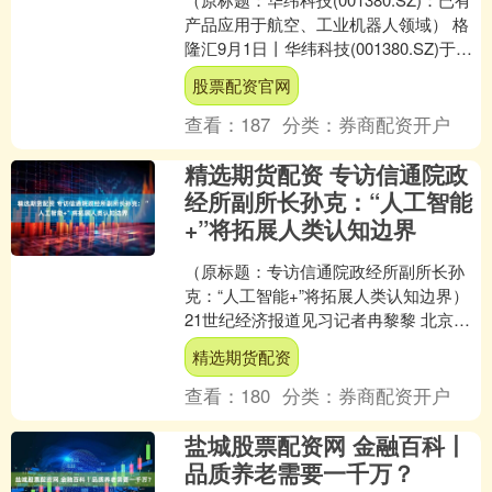
产品应用于航空、工业机器人领域） 格
隆汇9月1日丨华纬科技(001380.SZ)于近
期投资者关系活动表示，公司已有....
股票配资官网
查看：
187
分类：
券商配资开户
精选期货配资 专访信通院政
经所副所长孙克：“人工智能
+”将拓展人类认知边界
（原标题：专访信通院政经所副所长孙
克：“人工智能+”将拓展人类认知边界）
21世纪经济报道见习记者冉黎黎 北京报
道 近日，《关于深入实施“人工智能+”行
精选期货配资
动的意见....
查看：
180
分类：
券商配资开户
盐城股票配资网 金融百科丨
品质养老需要一千万？