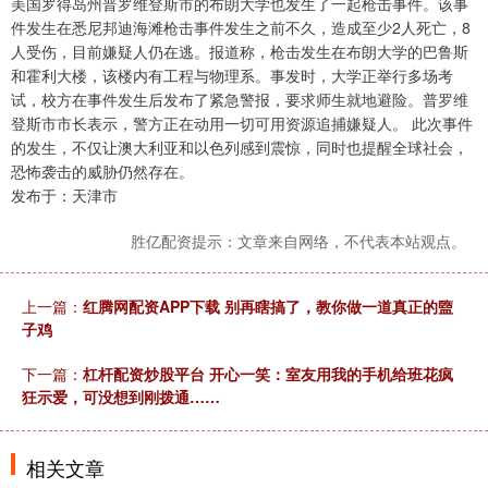
美国罗得岛州普罗维登斯市的布朗大学也发生了一起枪击事件。该事
件发生在悉尼邦迪海滩枪击事件发生之前不久，造成至少2人死亡，8
人受伤，目前嫌疑人仍在逃。报道称，枪击发生在布朗大学的巴鲁斯
和霍利大楼，该楼内有工程与物理系。事发时，大学正举行多场考
试，校方在事件发生后发布了紧急警报，要求师生就地避险。普罗维
登斯市市长表示，警方正在动用一切可用资源追捕嫌疑人。 此次事件
的发生，不仅让澳大利亚和以色列感到震惊，同时也提醒全球社会，
恐怖袭击的威胁仍然存在。
发布于：天津市
胜亿配资提示：文章来自网络，不代表本站观点。
上一篇：
红腾网配资APP下载 别再瞎搞了，教你做一道真正的盬
子鸡
下一篇：
杠杆配资炒股平台 开心一笑：室友用我的手机给班花疯
狂示爱，可没想到刚拨通……
相关文章