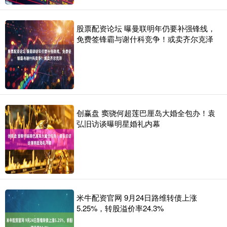
股票配资论坛 曝曼联明年仍要补强锋线，
免费签锋霸与谢什科竞争！或卖齐尔克泽
创赢盘 窦骁何超莲巴厘岛大婚全包办！袁
弘旧访谈曝明星婚礼内幕
米牛配资官网 9月24日路维转债上涨
5.25%，转股溢价率24.3%