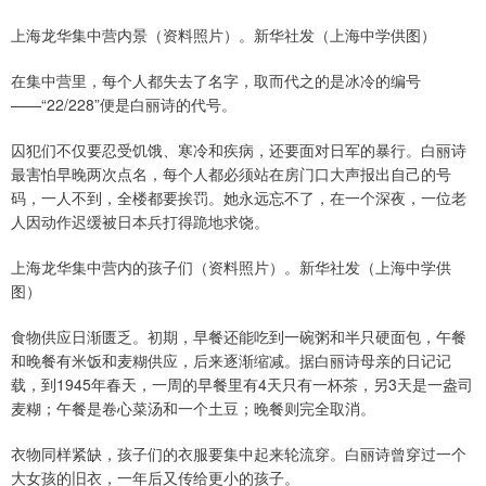
上海龙华集中营内景（资料照片）。新华社发（上海中学供图）
在集中营里，每个人都失去了名字，取而代之的是冰冷的编号
——“22/228”便是白丽诗的代号。
囚犯们不仅要忍受饥饿、寒冷和疾病，还要面对日军的暴行。白丽诗
最害怕早晚两次点名，每个人都必须站在房门口大声报出自己的号
码，一人不到，全楼都要挨罚。她永远忘不了，在一个深夜，一位老
人因动作迟缓被日本兵打得跪地求饶。
上海龙华集中营内的孩子们（资料照片）。新华社发（上海中学供
图）
食物供应日渐匮乏。初期，早餐还能吃到一碗粥和半只硬面包，午餐
和晚餐有米饭和麦糊供应，后来逐渐缩减。据白丽诗母亲的日记记
载，到1945年春天，一周的早餐里有4天只有一杯茶，另3天是一盎司
麦糊；午餐是卷心菜汤和一个土豆；晚餐则完全取消。
衣物同样紧缺，孩子们的衣服要集中起来轮流穿。白丽诗曾穿过一个
大女孩的旧衣，一年后又传给更小的孩子。