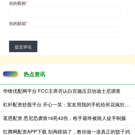
你的昵称
*
你的邮箱
*
提交评论
热点资讯
华锋优配网平台 FCC主席否认白宫施压启动迪士尼调查
杠杆配资炒股平台 开心一笑：室友用我的手机给班花疯狂示爱，可没想到刚拨通……
茗恩配资 悉尼恐袭致16死42伤，枪手最终被路人徒手制服
红腾网配资APP下载 别再瞎搞了，教你做一道真正的盬子鸡