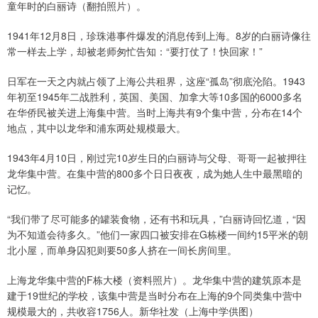
童年时的白丽诗（翻拍照片）。
1941年12月8日，珍珠港事件爆发的消息传到上海。8岁的白丽诗像往
常一样去上学，却被老师匆忙告知：“要打仗了！快回家！”
日军在一天之内就占领了上海公共租界，这座“孤岛”彻底沦陷。1943
年初至1945年二战胜利，英国、美国、加拿大等10多国的6000多名
在华侨民被关进上海集中营。当时上海共有9个集中营，分布在14个
地点，其中以龙华和浦东两处规模最大。
1943年4月10日，刚过完10岁生日的白丽诗与父母、哥哥一起被押往
龙华集中营。在集中营的800多个日日夜夜，成为她人生中最黑暗的
记忆。
“我们带了尽可能多的罐装食物，还有书和玩具，”白丽诗回忆道，“因
为不知道会待多久。”他们一家四口被安排在G栋楼一间约15平米的朝
北小屋，而单身囚犯则要50多人挤在一间长房间里。
上海龙华集中营的F栋大楼（资料照片）。龙华集中营的建筑原本是
建于19世纪的学校，该集中营是当时分布在上海的9个同类集中营中
规模最大的，共收容1756人。新华社发（上海中学供图）