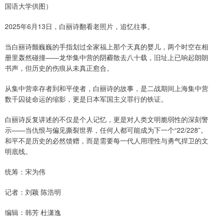
国语大学供图）
2025年6月13日，白丽诗翻看老照片，追忆往事。
当白丽诗颤巍巍的手指划过全家福上那个天真的婴儿，两个时空在相
册里轰然碰撞——龙华集中营的阴霾散去八十载，旧址上已响起朗朗
书声，但历史的伤痕从未真正愈合。
从集中营幸存者到和平使者，白丽诗的故事，是二战期间上海集中营
数千囚徒命运的缩影，更是日本军国主义罪行的铁证。
白丽诗反复讲述的不仅是个人记忆，更是对人类文明脆弱性的深刻警
示——当仇恨与偏见撕裂世界，任何人都可能成为下一个“22/228”。
和平不是历史的必然馈赠，而是需要每一代人用理性与勇气捍卫的文
明底线。
统筹：宋为伟
记者：刘颖 陈浩明
编辑：韩芳 杜潇逸