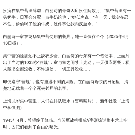
疾病在集中营里肆虐，白丽诗的哥哥因疟疾住院数月。“集中营里有一
头奶牛，日军会分配一点牛奶给他，”她低声说，“有一天，我实在忍
不住，偷偷喝了他的牛奶，这件事让我内疚至今。”
白丽诗一家在龙华集中营使用的餐具，她一直保存至今（2025年6月
13日摄）。
集中营的险恶远不止缺衣少食。白丽诗的母亲有一个笔记本，上面列
出了当时的1033条“营规”：室与室之间禁止走动，一天供应两餐，私
人藏书全部没收，不许通信，一切工具没收……
即便遵守“营规”，也有遭遇不测的风险。在白丽诗母亲的日记里，清
楚地记载着一个个死去邻居的名字。
上海龙华集中营里，人们在排队取水（资料照片）。新华社发（上海
中学供图）
1945年4月，希望终于降临。当盟军战机排成V字形掠过集中营上空
时，囚犯们看到了自由的曙光。