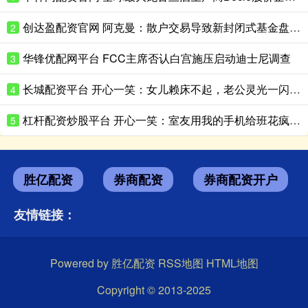
创达盈配资官网 阿克曼：散户交易导致新封闭式基金盘中急跌
2
华锋优配网平台 FCC主席否认白宫施压启动迪士尼调查
3
长城配资平台 开心一笑：女儿赖床不起，老公灵光一闪，啪的一声……
4
杠杆配资炒股平台 开心一笑：室友用我的手机给班花疯狂示爱，可没想到刚拨通……
5
胜亿配资
券商配资
券商配资开户
友情链接：
Powered by
胜亿配资
RSS地图
HTML地图
Copyright
© 2013-2025