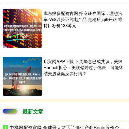
库东投资配资官网 招商证券国际：理想汽
车-Wi8以验证纯电产品 走稳后为i6开路 维
持目标价138港元
启兴网APP下载 下周降息已成共识，美银
Hartnett担心：美联储若过于鸽派，可能终
结美股圣诞反弹行情？
最新文章
中祥网配资官网 全球最大龙舌兰酒生产商Becle股价企稳，美国市场重组阵痛后现回升迹象
1