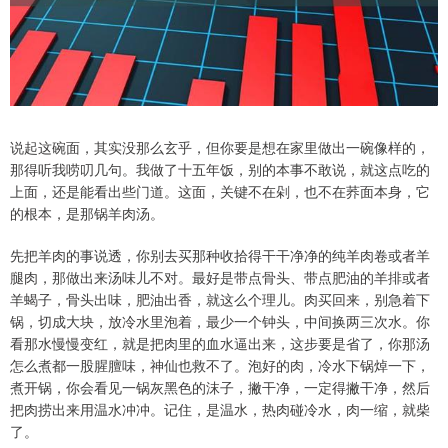
说起这碗面，其实没那么玄乎，但你要是想在家里做出一碗像样的，
那得听我唠叨几句。我做了十五年饭，别的本事不敢说，就这点吃的
上面，还是能看出些门道。这面，关键不在剁，也不在荞面本身，它
的根本，是那锅羊肉汤。
先把羊肉的事说透，你别去买那种收拾得干干净净的纯羊肉卷或者羊
腿肉，那做出来汤味儿不对。最好是带点骨头、带点肥油的羊排或者
羊蝎子，骨头出味，肥油出香，就这么个理儿。肉买回来，别急着下
锅，切成大块，放冷水里泡着，最少一个钟头，中间换两三次水。你
看那水慢慢变红，就是把肉里的血水逼出来，这步要是省了，你那汤
怎么煮都一股腥膻味，神仙也救不了。泡好的肉，冷水下锅焯一下，
煮开锅，你会看见一锅灰黑色的沫子，撇干净，一定得撇干净，然后
把肉捞出来用温水冲冲。记住，是温水，热肉碰冷水，肉一缩，就柴
了。