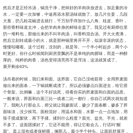
然后才是正经吊汤，锅洗干净，把焯好的羊肉块放进去，加足量的冷
水，一定要一次加够，中途再添水那汤味就散了。放几片生姜，几段
大葱，扔几粒花椒进去就行，千万别手痒加什么八角、桂皮、香叶，
那些香料味道太冲，会把羊肉本身的鲜味全盖了。我见过有厨师往里
扔一堆料包，那做出来的不叫羊肉汤，叫香料混合汤。开大火煮沸，
然后立刻转成最小的火，就是那种锅里将开不开，似滚非滚的状态，
慢慢咕嘟着。这个过程，没别的，就是等。一个半小时起步，两个小
时更好。你什么时候闻到厨房里飘的不是单纯的肉腥味，而是一种醇
厚的、纯粹的肉香，汤色变得清亮而不是浑浊，这汤就算成了。
展开剩余63%
汤吊着的时候，我们来和面。这荞面，它自己没啥筋骨，全用荞麦面
做出来的面条，一下锅就断成渣了。所以必须掺点白面进去，给它搭
个骨架。比例嘛，这个不好说死，得看你买的荞麦面和白面的品质。
一般来说，荞面和白面三比一或者二比一都行，你自己试两次就知道
了。我刚入行那会儿，师父就让我掺面试，掺少了面条断，掺多了荞
面味淡，没少挨骂。面粉混好，用温水和面，水要一点一点地加，用
筷子搅成絮状，再下手揉。揉到什么程度？面光、盆光、手光，就差
不多了。这面团揉好了，它还不能用，得让它歇会儿，行话叫“醒
面”。盖上湿布或者保鲜膜，搁那儿，最少半个钟头。让面筋舒展开，