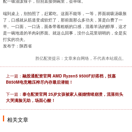
配一碟油泼辣子，但别直接倒碗里，会串味。
端到桌上，别拍照了，赶紧吃。这面不能等，一等，荞面就吸汤吸胀
了，口感就从筋道变成软烂了，那前面那么多功夫，算是白费了一
半。一口面，一口汤，面条带着粗粝的口感，混着羊汤的醇厚，这才
是一碗地道的羊肉剁荞面。就这么回事，没什么花里胡哨的，全是实
打实的功夫。
发布于：陕西省
胜亿配资提示：文章来自网络，不代表本站观点。
上一篇：
融股通配资官网 AMD Ryzen5 9500F好搭档，技嘉
B850M电竞雕压榨尽内存最后潜能！
下一篇：
泰仓配资官网 25岁女孩被家人催婚情绪崩溃，流落街头
大哭满脸无助，场面心酸！
相关文章