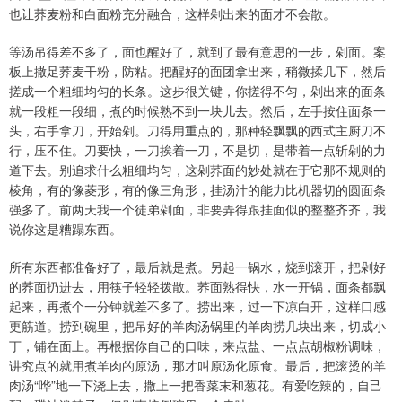
也让荞麦粉和白面粉充分融合，这样剁出来的面才不会散。
等汤吊得差不多了，面也醒好了，就到了最有意思的一步，剁面。案
板上撒足荞麦干粉，防粘。把醒好的面团拿出来，稍微揉几下，然后
搓成一个粗细均匀的长条。这步很关键，你搓得不匀，剁出来的面条
就一段粗一段细，煮的时候熟不到一块儿去。然后，左手按住面条一
头，右手拿刀，开始剁。刀得用重点的，那种轻飘飘的西式主厨刀不
行，压不住。刀要快，一刀挨着一刀，不是切，是带着一点斩剁的力
道下去。别追求什么粗细均匀，这剁荞面的妙处就在于它那不规则的
棱角，有的像菱形，有的像三角形，挂汤汁的能力比机器切的圆面条
强多了。前两天我一个徒弟剁面，非要弄得跟挂面似的整整齐齐，我
说你这是糟蹋东西。
所有东西都准备好了，最后就是煮。另起一锅水，烧到滚开，把剁好
的荞面扔进去，用筷子轻轻拨散。荞面熟得快，水一开锅，面条都飘
起来，再煮个一分钟就差不多了。捞出来，过一下凉白开，这样口感
更筋道。捞到碗里，把吊好的羊肉汤锅里的羊肉捞几块出来，切成小
丁，铺在面上。再根据你自己的口味，来点盐、一点点胡椒粉调味，
讲究点的就用煮羊肉的原汤，那才叫原汤化原食。最后，把滚烫的羊
肉汤“哗”地一下浇上去，撒上一把香菜末和葱花。有爱吃辣的，自己