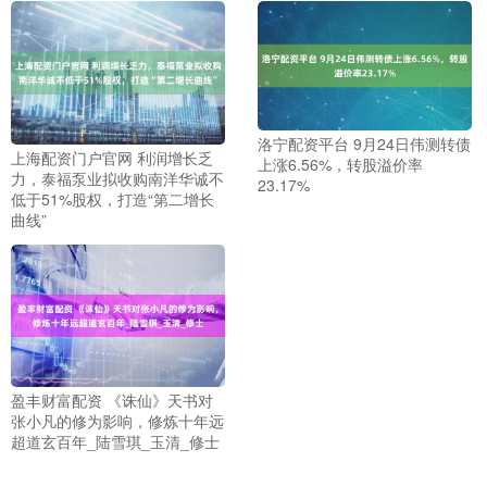
洛宁配资平台 9月24日伟测转债
上海配资门户官网 利润增长乏
上涨6.56%，转股溢价率
力，泰福泵业拟收购南洋华诚不
23.17%
低于51%股权，打造“第二增长
曲线”
盈丰财富配资 《诛仙》天书对
张小凡的修为影响，修炼十年远
超道玄百年_陆雪琪_玉清_修士