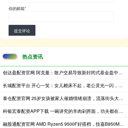
你的邮箱
*
提交评论
热点资讯
创达盈配资官网 阿克曼：散户交易导致新封闭式基金盘中急跌
长城配资平台 开心一笑：女儿赖床不起，老公灵光一闪，啪的一声……
泰仓配资官网 25岁女孩被家人催婚情绪崩溃，流落街头大哭满脸无助，场面心酸！
科银宏泰配资APP下载 一碗讲究的羊肉剁荞面，功夫都在看不见的地方
融股通配资官网 AMD Ryzen5 9500F好搭档，技嘉B850M电竞雕压榨尽内存最后潜能！