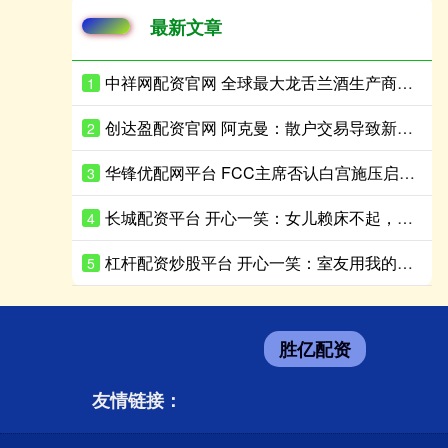
最新文章
中祥网配资官网 全球最大龙舌兰酒生产商Becle股价企稳，美国市场重组阵痛后现回升迹象
1
创达盈配资官网 阿克曼：散户交易导致新封闭式基金盘中急跌
2
华锋优配网平台 FCC主席否认白宫施压启动迪士尼调查
3
长城配资平台 开心一笑：女儿赖床不起，老公灵光一闪，啪的一声……
4
杠杆配资炒股平台 开心一笑：室友用我的手机给班花疯狂示爱，可没想到刚拨通……
5
胜亿配资
友情链接：