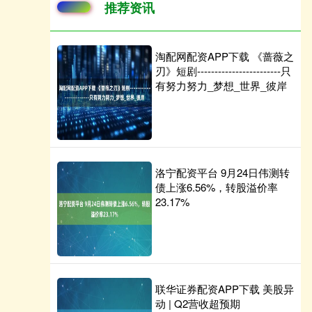
推荐资讯
淘配网配资APP下载 《蔷薇之
刃》短剧------------------------只
有努力努力_梦想_世界_彼岸
洛宁配资平台 9月24日伟测转
债上涨6.56%，转股溢价率
23.17%
联华证券配资APP下载 美股异
动 | Q2营收超预期