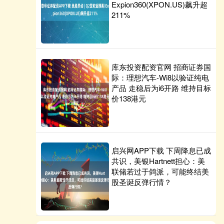
Expion360(XPON.US)飙升超
211%
库东投资配资官网 招商证券国
际：理想汽车-Wi8以验证纯电
产品 走稳后为i6开路 维持目标
价138港元
启兴网APP下载 下周降息已成
共识，美银Hartnett担心：美
联储若过于鸽派，可能终结美
股圣诞反弹行情？