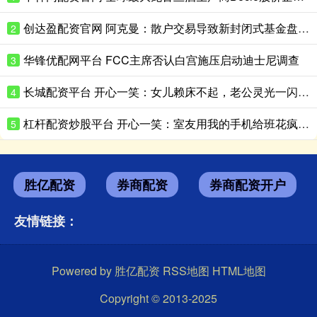
创达盈配资官网 阿克曼：散户交易导致新封闭式基金盘中急跌
2
华锋优配网平台 FCC主席否认白宫施压启动迪士尼调查
3
长城配资平台 开心一笑：女儿赖床不起，老公灵光一闪，啪的一声……
4
杠杆配资炒股平台 开心一笑：室友用我的手机给班花疯狂示爱，可没想到刚拨通……
5
胜亿配资
券商配资
券商配资开户
友情链接：
Powered by
胜亿配资
RSS地图
HTML地图
Copyright
© 2013-2025