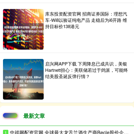
库东投资配资官网 招商证券国际：理想汽
车-Wi8以验证纯电产品 走稳后为i6开路 维
持目标价138港元
启兴网APP下载 下周降息已成共识，美银
Hartnett担心：美联储若过于鸽派，可能终
结美股圣诞反弹行情？
最新文章
中祥网配资官网 全球最大龙舌兰酒生产商Becle股价企稳，美国市场重组阵痛后现回升迹象
1