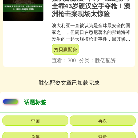
全靠43岁硬汉空手夺枪！澳
洲枪击案现场太惊险
澳大利亚一直被认为是全球最安全的国
家之一，但周日在悉尼著名的邦迪海滩
发生的一起大规模枪击事件，因其惨烈
的场面和针对特定族群的性质，令全国
拾贝赢配资
震惊。 展开剩余55% ....
查看：
200
分类：
胜亿配资
胜亿配资文章已加载完成
话题标签
中国
再次
刷屏
背后