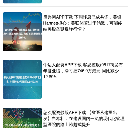
启兴网APP下载 下周降息已成共识，美银
Hartnett担心：美联储若过于鸽派，可能终
结美股圣诞反弹行情？
牛达人配资APP下载 客思控股(08173)发布
年度业绩，净亏损746.9万港元 同比减少
12.69%
怎么配资炒股APP下载 【省医从这里出
发】白希壮：在建设国内一流的现代化管理
型医院的路上跨越式提升