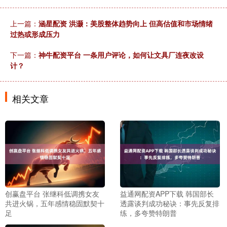
上一篇：
涵星配资 洪灏：美股整体趋势向上 但高估值和市场情绪
过热或形成压力
下一篇：
神牛配资平台 一条用户评论，如何让文具厂连夜改设
计？
相关文章
创赢盘平台 张继科低调携女友
益通网配资APP下载 韩国部长
共进火锅，五年感情稳固默契十
透露谈判成功秘诀：事先反复排
足
练，多夸赞特朗普