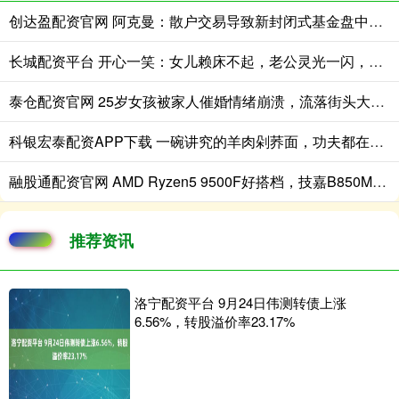
创达盈配资官网 阿克曼：散户交易导致新封闭式基金盘中急跌
长城配资平台 开心一笑：女儿赖床不起，老公灵光一闪，啪的一声……
泰仓配资官网 25岁女孩被家人催婚情绪崩溃，流落街头大哭满脸无助，场面心酸！
科银宏泰配资APP下载 一碗讲究的羊肉剁荞面，功夫都在看不见的地方
融股通配资官网 AMD Ryzen5 9500F好搭档，技嘉B850M电竞雕压榨尽内存最后潜能！
推荐资讯
洛宁配资平台 9月24日伟测转债上涨
6.56%，转股溢价率23.17%