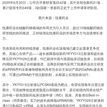
2025年6月30日，公司共开展研发项目42项，其中在研创新药21项，
累计获得专利349项，3款国家一类新药正处于上市申请审评阶段。
图片来源：悦康药业
悦康药业在核酸药物领域的布局尤为引人关注，超过10项核酸药物在
研管线的协同推进，正持续强化悦康药业的市场竞争力与业绩增长潜
力。
凭借系统布局和持续突破，悦康药业在该领域已建立起显著竞争优
势。其核心在研产品——超长效降脂创新药YKYY015注射液和超长效
降压药YKYY029注射液，均已获得中国与美国临床试验批准，目前国
内I期临床试验正在积极推进。这两款药物均采用了悦康药业自主研发
的siRNA序列全新修饰模板和具有完全自主知识产权的GalNAc递送系
统，可通过siRNA的干扰沉默机制，从根源上实现疾病治疗。
其中，YKYY015注射液以PCSK9基因为靶点，有望实现每年仅需注射
两次，可高效降低低密度脂蛋白胆固醇水平，是目前国内同类在研产
品中唯一获美国新药临床试验申请（IND）批准、具备潜在Best-in-
class（同类最优）实力的超长效降脂siRNA药物。YKYY029注射液则
通过沉默AGT mRNA，从源头抑制RAAS系统活性，实现稳定持久的