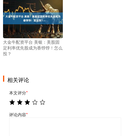
大金牛配资平台 美银：美股固
定利率优先股成为香饽饽！怎么
投？
相关评论
本文评分
*
评论内容
*