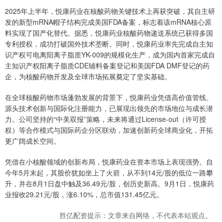
2025年上半年，悦康药业在核酸药物关键技术上再获突破，其自主研
发的新型mRNA帽子结构完成美国FDA备案，标志着该mRNA核心原
料实现了国产化替代。据悉，悦康药业核酸药物递送系统已获得多国
专利授权，成功打破国外技术垄断。同时，悦康药业率先完成自主知
识产权可电离阳离子脂质YK-009的规模化生产，成为国内首家完成自
主知识产权阳离子脂质CDE辅料备案登记和美国FDA DMF登记的药
企，为核酸药物开发及全球市场拓展奠定了坚实基础。
在全球核酸药物市场蓬勃发展的背景下，悦康药业凭借高价值管线、
源头技术创新与国际化注册能力，已展现出领先的市场地位与成长潜
力。公司坚持的“中美双报”策略，未来将通过License-out（许可授
权）等合作模式与国际药企分区联动，加速创新药全球商业化，开拓
更广阔成长空间。
凭借在小核酸领域的创新布局，悦康药业在资本市场上表现强势。自
今年5月末起，其股价犹如坐上了火箭，从不到14元/股的低位一路攀
升，并在8月1日盘中触及36.49元/股，创历史新高。9月1日，悦康药
业报收29.21元/股，涨6.10%，总市值131.45亿元。
胜亿配资提示：文章来自网络，不代表本站观点。