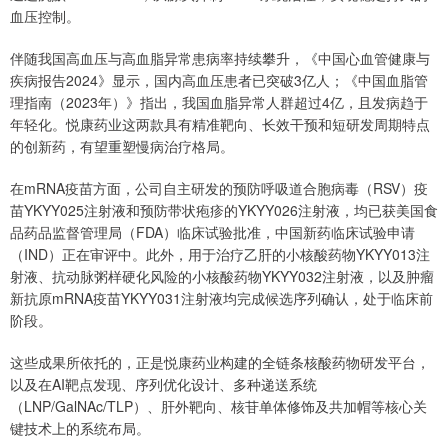
血压控制。
伴随我国高血压与高血脂异常患病率持续攀升，《中国心血管健康与
疾病报告2024》显示，国内高血压患者已突破3亿人；《中国血脂管
理指南（2023年）》指出，我国血脂异常人群超过4亿，且发病趋于
年轻化。悦康药业这两款具有精准靶向、长效干预和短研发周期特点
的创新药，有望重塑慢病治疗格局。
在mRNA疫苗方面，公司自主研发的预防呼吸道合胞病毒（RSV）疫
苗YKYY025注射液和预防带状疱疹的YKYY026注射液，均已获美国食
品药品监督管理局（FDA）临床试验批准，中国新药临床试验申请
（IND）正在审评中。此外，用于治疗乙肝的小核酸药物YKYY013注
射液、抗动脉粥样硬化风险的小核酸药物YKYY032注射液，以及肿瘤
新抗原mRNA疫苗YKYY031注射液均完成候选序列确认，处于临床前
阶段。
这些成果所依托的，正是悦康药业构建的全链条核酸药物研发平台，
以及在AI靶点发现、序列优化设计、多种递送系统
（LNP/GalNAc/TLP）、肝外靶向、核苷单体修饰及共加帽等核心关
键技术上的系统布局。