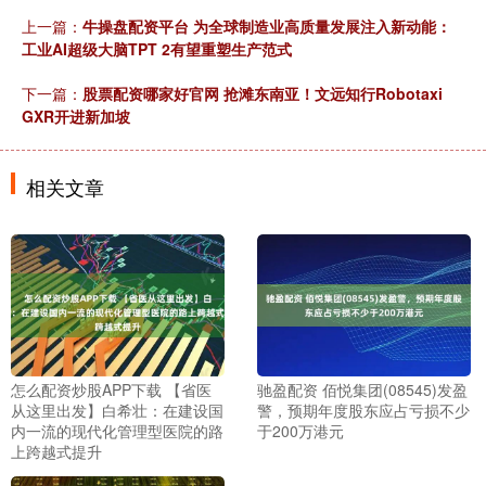
上一篇：
牛操盘配资平台 为全球制造业高质量发展注入新动能：
工业AI超级大脑TPT 2有望重塑生产范式
下一篇：
股票配资哪家好官网 抢滩东南亚！文远知行Robotaxi
GXR开进新加坡
相关文章
怎么配资炒股APP下载 【省医
驰盈配资 佰悦集团(08545)发盈
从这里出发】白希壮：在建设国
警，预期年度股东应占亏损不少
内一流的现代化管理型医院的路
于200万港元
上跨越式提升