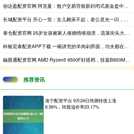
创达盈配资官网 阿克曼：散户交易导致新封闭式基金盘中急跌
长城配资平台 开心一笑：女儿赖床不起，老公灵光一闪，啪的一声……
泰仓配资官网 25岁女孩被家人催婚情绪崩溃，流落街头大哭满脸无助，场面心酸！
科银宏泰配资APP下载 一碗讲究的羊肉剁荞面，功夫都在看不见的地方
融股通配资官网 AMD Ryzen5 9500F好搭档，技嘉B850M电竞雕压榨尽内存最后潜能！
推荐资讯
洛宁配资平台 9月24日伟测转债上涨
6.56%，转股溢价率23.17%