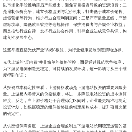
以市场化手段推动落后产能退出，避免盲目投资导致的资源浪费；二
是遏制低价竞争，建立价格监测与定价机制，打击低于成本价销售、
虚假营销等行为，维护行业合理利润空间；三是严守质量底线，严禁
虚标功率、降低质量管控等违规操作，保护消费者与合规企业权益；
四是推动行业自律，发挥行业协会作用，引导企业达成竞争共识，构
建良性发展生态。
这些举措直指光伏产业“内卷”根源，为行业健康发展划定清晰边界。
光伏上游的“反内卷”并非简单的价格管控，而是通过规范竞争秩序，
为下游发电侧创造更稳定、可持续的发展环境，这一影响可从三个维
度得到印证：
从投资成本稳定性来看，上游价格波动是下游电站投资的重要风险变
量。上游反内卷带来的价格稳定，将进一步降低电站投资的成本测算
难度。反之，当上游价格处于合理稳定区间时，企业能更精准地制定
投资计划，如根据稳定的组件价格提前锁定采购成本，提升项目决策
的确定性。
从供应链保障角度，上游企业合理盈利是下游电站长期稳定运营的基
础。若上游企业因低价内卷陷入亏损，可能被迫缩减产能、降低研发