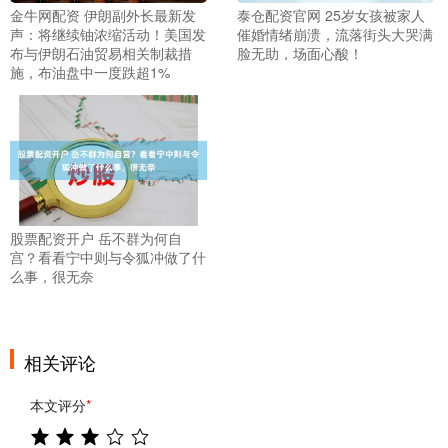
金牛网配资 伊朗副外长最新发
泰仓配资官网 25岁女孩被家人
声：将继续铀浓缩活动！美国发
催婚情绪崩溃，流落街头大哭满
布与伊朗石油贸易相关制裁措
脸无助，场面心酸！
施，布油盘中一度跌超1%
股票配资开户 岳不群为何自
宫？看看宁中则与令狐冲做了什
么事，很无奈
相关评论
本文评分
*