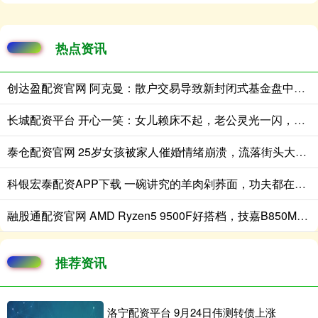
热点资讯
创达盈配资官网 阿克曼：散户交易导致新封闭式基金盘中急跌
长城配资平台 开心一笑：女儿赖床不起，老公灵光一闪，啪的一声……
泰仓配资官网 25岁女孩被家人催婚情绪崩溃，流落街头大哭满脸无助，场面心酸！
科银宏泰配资APP下载 一碗讲究的羊肉剁荞面，功夫都在看不见的地方
融股通配资官网 AMD Ryzen5 9500F好搭档，技嘉B850M电竞雕压榨尽内存最后潜能！
推荐资讯
洛宁配资平台 9月24日伟测转债上涨