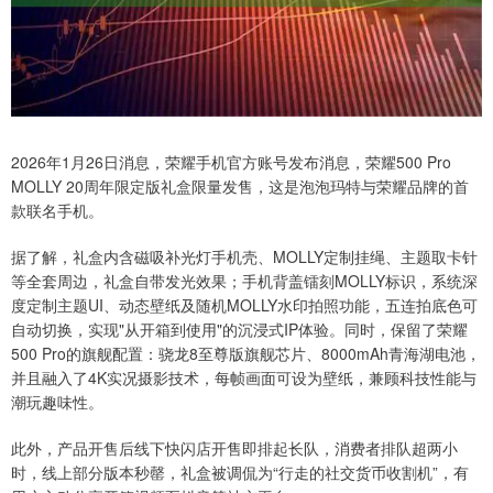
2026年1月26日消息，荣耀手机官方账号发布消息，荣耀500 Pro
MOLLY 20周年限定版礼盒限量发售，这是泡泡玛特与荣耀品牌的首
款联名手机。
据了解，礼盒内含磁吸补光灯手机壳、MOLLY定制挂绳、主题取卡针
等全套周边，礼盒自带发光效果；手机背盖镭刻MOLLY标识，系统深
度定制主题UI、动态壁纸及随机MOLLY水印拍照功能，五连拍底色可
自动切换，实现"从开箱到使用"的沉浸式IP体验。同时，保留了荣耀
500 Pro的旗舰配置：骁龙8至尊版旗舰芯片、8000mAh青海湖电池，
并且融入了4K实况摄影技术，每帧画面可设为壁纸，兼顾科技性能与
潮玩趣味性。
此外，产品开售后线下快闪店开售即排起长队，消费者排队超两小
时，线上部分版本秒罄，礼盒被调侃为“行走的社交货币收割机”，有