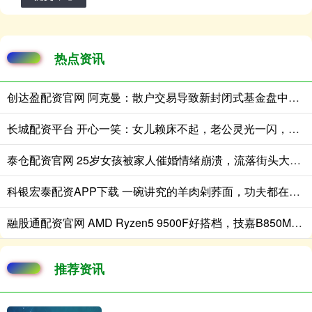
热点资讯
创达盈配资官网 阿克曼：散户交易导致新封闭式基金盘中急跌
长城配资平台 开心一笑：女儿赖床不起，老公灵光一闪，啪的一声……
泰仓配资官网 25岁女孩被家人催婚情绪崩溃，流落街头大哭满脸无助，场面心酸！
科银宏泰配资APP下载 一碗讲究的羊肉剁荞面，功夫都在看不见的地方
融股通配资官网 AMD Ryzen5 9500F好搭档，技嘉B850M电竞雕压榨尽内存最后潜能！
推荐资讯