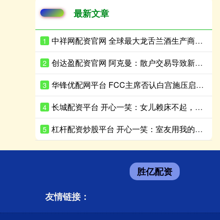
最新文章
中祥网配资官网 全球最大龙舌兰酒生产商Becle股价企稳，美国市场重组阵痛后现回升迹象
1
创达盈配资官网 阿克曼：散户交易导致新封闭式基金盘中急跌
2
华锋优配网平台 FCC主席否认白宫施压启动迪士尼调查
3
长城配资平台 开心一笑：女儿赖床不起，老公灵光一闪，啪的一声……
4
杠杆配资炒股平台 开心一笑：室友用我的手机给班花疯狂示爱，可没想到刚拨通……
5
胜亿配资
友情链接：