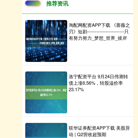
推荐资讯
淘配网配资APP下载 《蔷薇之
刃》短剧------------------------只
有努力努力_梦想_世界_彼岸
洛宁配资平台 9月24日伟测转
债上涨6.56%，转股溢价率
23.17%
联华证券配资APP下载 美股异
动 | Q2营收超预期