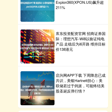
Expion360(XPON.US)飙升超
211%
库东投资配资官网 招商证券国
际：理想汽车-Wi8以验证纯电
产品 走稳后为i6开路 维持目标
价138港元
启兴网APP下载 下周降息已成
共识，美银Hartnett担心：美
联储若过于鸽派，可能终结美
股圣诞反弹行情？