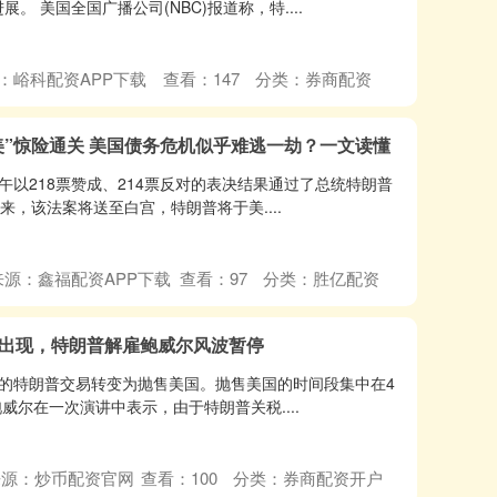
 美国全国广播公司(NBC)报道称，特....
：峪科配资APP下载
查看：
147
分类：
券商配资
而美”惊险通关 美国债务危机似乎难逃一劫？一文读懂
午以218票赞成、214票反对的表决结果通过了总统特朗普
来，该法案将送至白宫，特朗普将于美....
来源：鑫福配资APP下载
查看：
97
分类：
胜亿配资
”潮出现，特朗普解雇鲍威尔风波暂停
的特朗普交易转变为抛售美国。抛售美国的时间段集中在4
威尔在一次演讲中表示，由于特朗普关税....
来源：炒币配资官网
查看：
100
分类：
券商配资开户