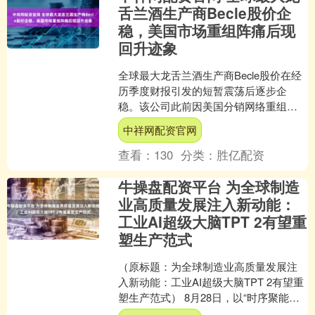
舌兰酒生产商Becle股价企
稳，美国市场重组阵痛后现
回升迹象
全球最大龙舌兰酒生产商Becle股价在经
历季度财报引发的短暂震荡后逐步企
稳。该公司此前因美国分销网络重组及
市场需求疲软，公布了一季度净利润同
中祥网配资官网
比暴跌67%至3.8....
查看：
130
分类：
胜亿配资
牛操盘配资平台 为全球制造
业高质量发展注入新动能：
工业AI超级大脑TPT 2有望重
塑生产范式
（原标题：为全球制造业高质量发展注
入新动能：工业AI超级大脑TPT 2有望重
塑生产范式） 8月28日，以“时序聚能，
慧引未来”为主题的2025中控技术全球新