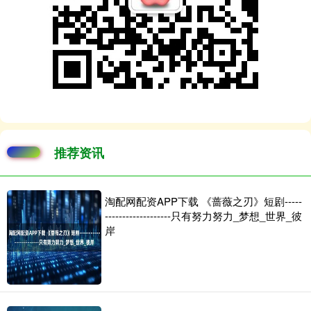
推荐资讯
淘配网配资APP下载 《蔷薇之刃》短剧-----
-------------------只有努力努力_梦想_世界_彼
岸