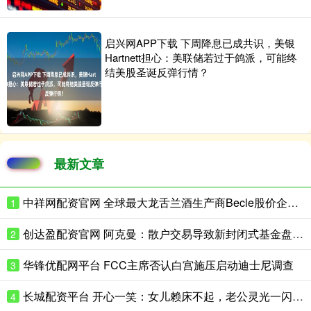
启兴网APP下载 下周降息已成共识，美银
Hartnett担心：美联储若过于鸽派，可能终
结美股圣诞反弹行情？
最新文章
中祥网配资官网 全球最大龙舌兰酒生产商Becle股价企稳，美国市场重组阵痛后现回升迹象
1
创达盈配资官网 阿克曼：散户交易导致新封闭式基金盘中急跌
2
华锋优配网平台 FCC主席否认白宫施压启动迪士尼调查
3
长城配资平台 开心一笑：女儿赖床不起，老公灵光一闪，啪的一声……
4