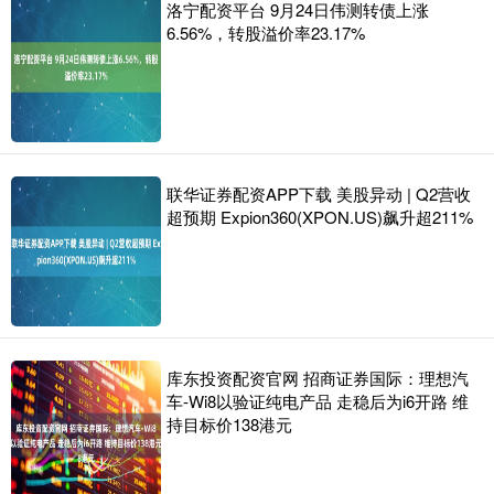
洛宁配资平台 9月24日伟测转债上涨
6.56%，转股溢价率23.17%
联华证券配资APP下载 美股异动 | Q2营收
超预期 Expion360(XPON.US)飙升超211%
库东投资配资官网 招商证券国际：理想汽
车-Wi8以验证纯电产品 走稳后为i6开路 维
持目标价138港元