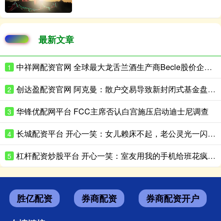
最新文章
中祥网配资官网 全球最大龙舌兰酒生产商Becle股价企稳，美国市场重组阵痛后现回升迹象
1
创达盈配资官网 阿克曼：散户交易导致新封闭式基金盘中急跌
2
华锋优配网平台 FCC主席否认白宫施压启动迪士尼调查
3
长城配资平台 开心一笑：女儿赖床不起，老公灵光一闪，啪的一声……
4
杠杆配资炒股平台 开心一笑：室友用我的手机给班花疯狂示爱，可没想到刚拨通……
5
胜亿配资
券商配资
券商配资开户