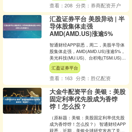
查看：
208
分类：
券商配资开户
汇盈证券平台 美股异动 | 半
导体股集体走强
AMD(AMD.US)涨逾5%
智通财经APP获悉，周二，美股半导体
股集体走强，AMD(AMD.US)涨逾5%，
美光科技(MU.US)、台积电(TSM.US)涨
4%，博通(AVGO.US)涨逾....
汇盈证券平台
查看：
163
分类：
胜亿配资
大金牛配资平台 美银：美股
固定利率优先股成为香饽
饽！怎么投？
（原标题：美银：美股固定利率优先股
成为香饽饽！怎么投？） 智通财经APP
获悉，近期，美银全球研究发布了关于