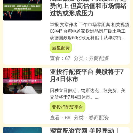
势向上 但高估值和市场情绪
过热或形成压力
举报 文章作者 下午市场零距离 相关视频
03'44'' 台积电首家欧洲晶圆厂破土动工
获德国政府50亿欧元补贴丨从华尔街到
陆家嘴 30....
涵星配资
查看：
67
分类：
券商配资
亚投行配资平台 美股将于7
月4日休市
因独立日假期，纳斯达克、纽交所、美
交所将于7月4日休市。....
亚投行配资平台
查看：
69
分类：
券商配资
深富配资官网 美股异动丨