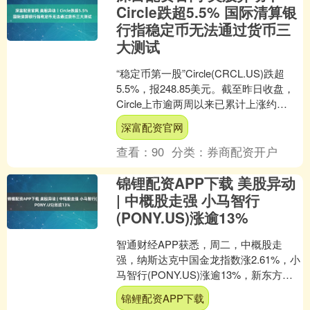
Circle跌超5.5% 国际清算银
行指稳定币无法通过货币三
大测试
“稳定币第一股”Circle(CRCL.US)跌超
5.5%，报248.85美元。截至昨日收盘，
Circle上市逾两周以来已累计上涨约
750%。 消息面上，国际清....
深富配资官网
查看：
90
分类：
券商配资开户
锦锂配资APP下载 美股异动
| 中概股走强 小马智行
(PONY.US)涨逾13%
智通财经APP获悉，周二，中概股走
强，纳斯达克中国金龙指数涨2.61%，小
马智行(PONY.US)涨逾13%，新东方
(EDU.US)涨逾11%，禾赛(HSAI.....
锦鲤配资APP下载