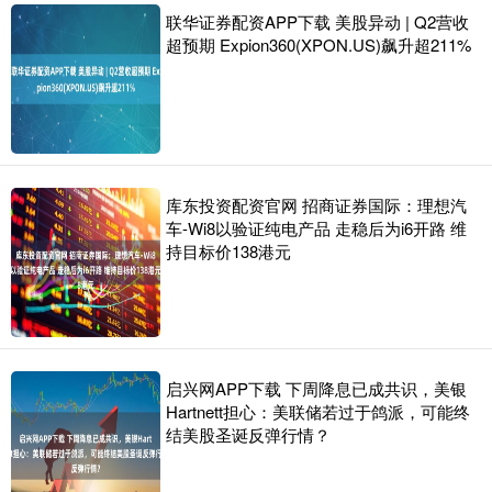
联华证券配资APP下载 美股异动 | Q2营收
超预期 Expion360(XPON.US)飙升超211%
库东投资配资官网 招商证券国际：理想汽
车-Wi8以验证纯电产品 走稳后为i6开路 维
持目标价138港元
启兴网APP下载 下周降息已成共识，美银
Hartnett担心：美联储若过于鸽派，可能终
结美股圣诞反弹行情？