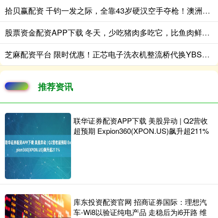
拾贝赢配资 千钧一发之际，全靠43岁硬汉空手夺枪！澳洲枪击案现场太惊险
股票资金配资APP下载 冬天，少吃猪肉多吃它，比鱼肉鲜美，比牛羊肉便宜，煮汤特鲜！
芝麻配资平台 限时优惠！正芯电子洗衣机整流桥代换YBSA6008，性能卓越抢先体验
推荐资讯
联华证券配资APP下载 美股异动 | Q2营收
超预期 Expion360(XPON.US)飙升超211%
库东投资配资官网 招商证券国际：理想汽
车-Wi8以验证纯电产品 走稳后为i6开路 维