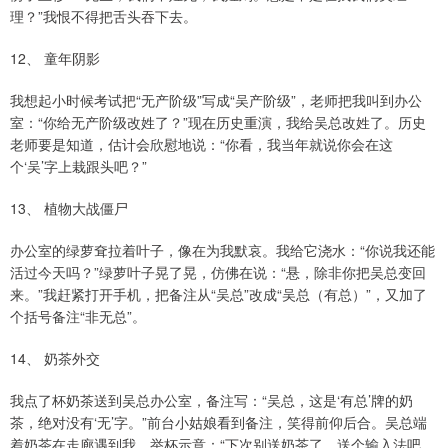
理？”我恨不得把舌头吞下去。
12、 童年阴影
我想起小时候考试把“无产阶级”写成“吴产阶级”，老师把我叫到办公
室：“你给无产阶级改姓了？”现在历史重演，我给吴总改姓了。历史
老师要是知道，估计会欣慰地说：“你看，我当年就说你会在这
个‘吴’字上栽跟头吧？”
13、 植物大战僵尸
办公室的绿萝耷拉着叶子，像在为我默哀。我给它浇水：“你说我还能
活过今天吗？”绿萝叶子晃了晃，仿佛在说：“悬，除非你把吴总变回
来。”我赶紧打开手机，把备注从“吴总”改成“吴总（有总）”，又加了
个括号备注“非无总”。
14、 奶茶外交
我点了杯奶茶送到吴总办公室，备注写：“吴总，这是‘有总’牌的奶
茶，绝对没有‘无’字。”前台小姑娘看到备注，笑得前仰后合。吴总端
着奶茶在走廊遇到我，举杯示意：“下次别送奶茶了，送个输入法吧，