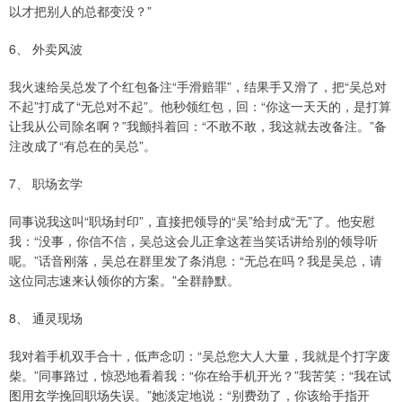
以才把别人的总都变没？”
6、 外卖风波
我火速给吴总发了个红包备注“手滑赔罪”，结果手又滑了，把“吴总对
不起”打成了“无总对不起”。他秒领红包，回：“你这一天天的，是打算
让我从公司除名啊？”我颤抖着回：“不敢不敢，我这就去改备注。”备
注改成了“有总在的吴总”。
7、 职场玄学
同事说我这叫“职场封印”，直接把领导的“吴”给封成“无”了。他安慰
我：“没事，你信不信，吴总这会儿正拿这茬当笑话讲给别的领导听
呢。”话音刚落，吴总在群里发了条消息：“无总在吗？我是吴总，请
这位同志速来认领你的方案。”全群静默。
8、 通灵现场
我对着手机双手合十，低声念叨：“吴总您大人大量，我就是个打字废
柴。”同事路过，惊恐地看着我：“你在给手机开光？”我苦笑：“我在试
图用玄学挽回职场失误。”她淡定地说：“别费劲了，你该给手指开