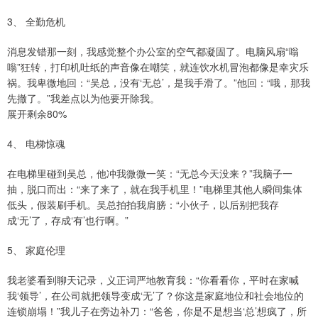
3、 全勤危机
消息发错那一刻，我感觉整个办公室的空气都凝固了。电脑风扇“嗡
嗡”狂转，打印机吐纸的声音像在嘲笑，就连饮水机冒泡都像是幸灾乐
祸。我卑微地回：“吴总，没有‘无总’，是我手滑了。”他回：“哦，那我
先撤了。”我差点以为他要开除我。
展开剩余80%
4、 电梯惊魂
在电梯里碰到吴总，他冲我微微一笑：“无总今天没来？”我脑子一
抽，脱口而出：“来了来了，就在我手机里！”电梯里其他人瞬间集体
低头，假装刷手机。吴总拍拍我肩膀：“小伙子，以后别把我存
成‘无’了，存成‘有’也行啊。”
5、 家庭伦理
我老婆看到聊天记录，义正词严地教育我：“你看看你，平时在家喊
我‘领导’，在公司就把领导变成‘无’了？你这是家庭地位和社会地位的
连锁崩塌！”我儿子在旁边补刀：“爸爸，你是不是想当‘总’想疯了，所