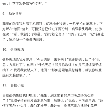
光，让它下次分清‘吴’和‘无’。”
9、 动物世界
我家的猫看我对着手机抓狂，优雅地走过来，一爪子拍在屏幕上，正
好踩在“撤回”键上。可惜消息已经过了两分钟，猫歪着头看我，仿佛
在说：“看，我都比你靠谱。”我指着它鼻子：“你行你上啊！”它转身走
了，留给我一个高傲的背影。
10、 健身教练
健身教练给我发消息：“今天练腿，来不来？”我正恍惚，回了个“无
总，方案过了”。他回：“什么无总？我是你教练！你是不是练脑子练
抽了？”我说我发错人了，他回：“那你赶紧给吴总解释，就说你练腿
练到大脑缺氧了。”
11、 售楼小姐
售楼处销售给我打电话：“先生，您之前看的户型考虑得怎么样
了？”我脑子还在想发错消息的事，顺嘴说：“无总，再考虑考虑。”她
愣了五秒：“先生，我们不姓无，我姓刘。您是不是在找我们吴经