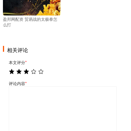
盈邦网配资 贸易战的太极拳怎
么打
相关评论
本文评分
*
评论内容
*